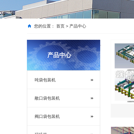
您的位置：
首页
>
产品中心
.
产品中心
吨袋包装机
敞口袋包装机
阀口袋包装机