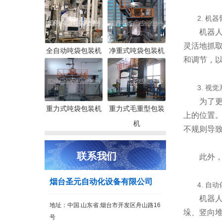
2. 机
机器
灵活地抓
全自动吨袋包装机
净重式吨袋包装机
和调节，
3. 视
为了
重力式吨袋包装机
重力式毛重型包装
上的位置
机
不规则导
联系我们
此外
烟台圣元自动化设备有限公司
4. 自
机器
地址：中国.山东省.烟台市开发区舟山路16
垛、竖向
号